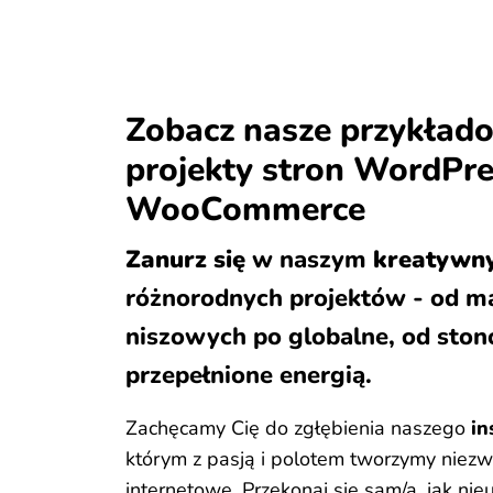
Zobacz nasze przykład
projekty stron WordPre
WooCommerce
Zanurz się
w naszym
kreatywny
różnorodnych projektów - od ma
niszowych po globalne, od sto
przepełnione energią.
Zachęcamy Cię do zgłębienia naszego
in
którym z pasją i polotem tworzymy niezw
internetowe. Przekonaj się sam/a, jak ni