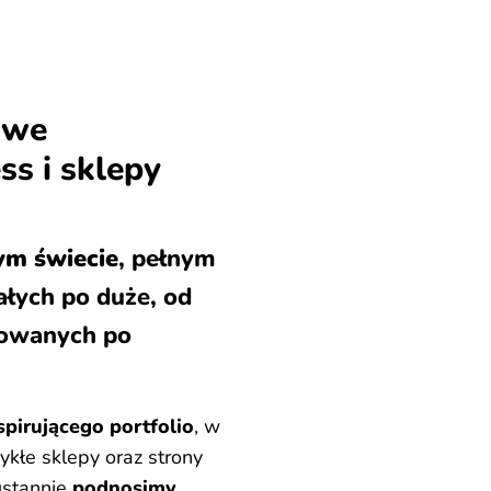
owe
ss i sklepy
m świecie
, pełnym
łych po duże, od
nowanych po
spirującego portfolio
, w
ykłe sklepy oraz strony
eustannie
podnosimy