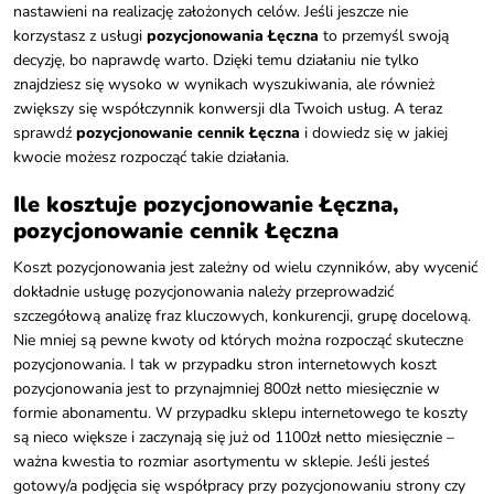
nastawieni na realizację założonych celów. Jeśli jeszcze nie
korzystasz z usługi
pozycjonowania Łęczna
to przemyśl swoją
decyzję, bo naprawdę warto. Dzięki temu działaniu nie tylko
znajdziesz się wysoko w wynikach wyszukiwania, ale również
zwiększy się współczynnik konwersji dla Twoich usług. A teraz
sprawdź
pozycjonowanie cennik Łęczna
i dowiedz się w jakiej
kwocie możesz rozpocząć takie działania.
Ile kosztuje pozycjonowanie Łęczna,
pozycjonowanie cennik Łęczna
Koszt pozycjonowania jest zależny od wielu czynników, aby wycenić
dokładnie usługę pozycjonowania należy przeprowadzić
szczegółową analizę fraz kluczowych, konkurencji, grupę docelową.
Nie mniej są pewne kwoty od których można rozpocząć skuteczne
pozycjonowania. I tak w przypadku stron internetowych koszt
pozycjonowania jest to przynajmniej 800zł netto miesięcznie w
formie abonamentu. W przypadku sklepu internetowego te koszty
są nieco większe i zaczynają się już od 1100zł netto miesięcznie –
ważna kwestia to rozmiar asortymentu w sklepie. Jeśli jesteś
gotowy/a podjęcia się współpracy przy pozycjonowaniu strony czy