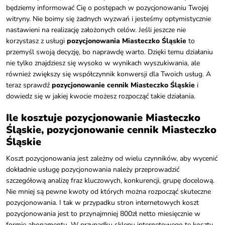
będziemy informować Cię o postępach w pozycjonowaniu Twojej
witryny. Nie boimy się żadnych wyzwań i jesteśmy optymistycznie
nastawieni na realizację założonych celów. Jeśli jeszcze nie
korzystasz z usługi
pozycjonowania Miasteczko Śląskie
to
przemyśl swoją decyzję, bo naprawdę warto. Dzięki temu działaniu
nie tylko znajdziesz się wysoko w wynikach wyszukiwania, ale
również zwiększy się współczynnik konwersji dla Twoich usług. A
teraz sprawdź
pozycjonowanie cennik Miasteczko Śląskie
i
dowiedz się w jakiej kwocie możesz rozpocząć takie działania.
Ile kosztuje pozycjonowanie Miasteczko
Śląskie, pozycjonowanie cennik Miasteczko
Śląskie
Koszt pozycjonowania jest zależny od wielu czynników, aby wycenić
dokładnie usługę pozycjonowania należy przeprowadzić
szczegółową analizę fraz kluczowych, konkurencji, grupę docelową.
Nie mniej są pewne kwoty od których można rozpocząć skuteczne
pozycjonowania. I tak w przypadku stron internetowych koszt
pozycjonowania jest to przynajmniej 800zł netto miesięcznie w
formie abonamentu. W przypadku sklepu internetowego te koszty