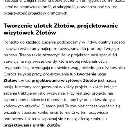
niezbędne. Dzięki naszemu doświadczeniu i umiejętnościom możesz
liczyć na niepowtarzalność, atrakcyjność, nowoczesność czy też
przejrzystość projektów graficznych.
Tworzenie ulotek Złotów, projektowanie
wizytówek Złotów
Ponadto do każdego zlecenia podchodzimy w indywidualny sposób
i zawsze wybieramy najlepsze rozwiązania dla promocji Twojego
biznesu. Trzeba także zaznaczyć, że w projektach nasi specjaliści
stawiają na najnowsze trendy, które swoją niebanalnością i
oryginalnością przyciągają do siebie uwagę niejednego użytkownika.
Oprócz zwykłej pracy, projektowanie lub
tworzenie logo
Złotów
czy też
projektowanie wizytówek Złotów
jest naszą
pasją. Jesteśmy zaangażowani w każdy projekt, a każde kolejne
zadanie traktujemy jako wyzwanie. Przy realizacji projektu nie
zapominamy o kliencie i dbamy o to, aby był on zadowolony z
końcowych efektów. Dlatego jeśli Ty również chcesz wyróżnić się
wizualnie spośród konkurencji, to my Ci w tym oczywiście
pomożemy. Już teraz zapoznaj się z naszą ofertą z zakresu
projektowania grafiki Złotów.