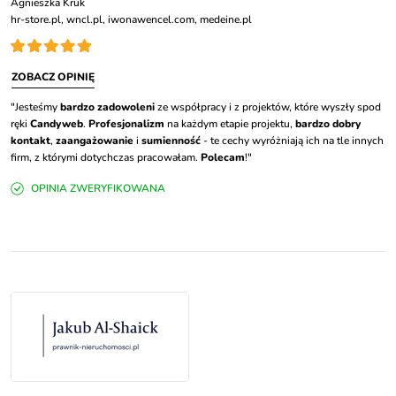
Agnieszka Kruk
hr-store.pl, wncl.pl, iwonawencel.com, medeine.pl
ZOBACZ OPINIĘ
"Jesteśmy
bardzo zadowoleni
ze współpracy i z projektów, które wyszły spod
ręki
Candyweb
.
Profesjonalizm
na każdym etapie projektu,
bardzo dobry
kontakt
,
zaangażowanie
i
sumienność
- te cechy wyróżniają ich na tle innych
firm, z którymi dotychczas pracowałam.
Polecam
!"
OPINIA ZWERYFIKOWANA