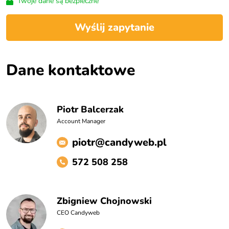
Twoje dane są bezpieczne
Wyślij zapytanie
Dane kontaktowe
Piotr Balcerzak
Account Manager
piotr@candyweb.pl
572 508 258
Zbigniew Chojnowski
CEO Candyweb