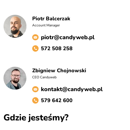
Piotr Balcerzak
Account Manager
piotr@candyweb.pl
572 508 258
Zbigniew Chojnowski
CEO Candyweb
kontakt@candyweb.pl
579 642 600
Gdzie jesteśmy?